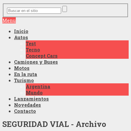
Menu
Inicio
Autos
Test
Tecno
Concept Cars
Camiones y Buses
Motos
En la ruta
Turismo
Argentina
Mundo
Lanzamientos
Novedades
Contacto
SEGURIDAD VIAL - Archivo