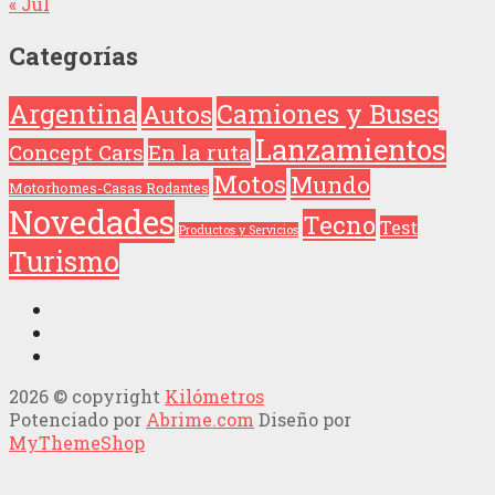
« Jul
Categorías
Argentina
Camiones y Buses
Autos
Lanzamientos
Concept Cars
En la ruta
Motos
Mundo
Motorhomes-Casas Rodantes
Novedades
Tecno
Test
Productos y Servicios
Turismo
2026 © copyright
Kilómetros
Potenciado por
Abrime.com
Diseño por
MyThemeShop