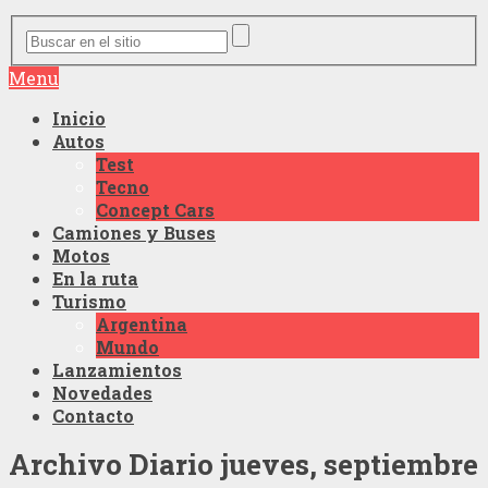
Menu
Inicio
Autos
Test
Tecno
Concept Cars
Camiones y Buses
Motos
En la ruta
Turismo
Argentina
Mundo
Lanzamientos
Novedades
Contacto
Archivo Diario
jueves, septiembre