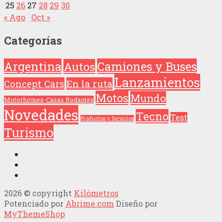
25
26
27
28
29
30
« Ago
Oct »
Categorías
Argentina
Camiones y Buses
Autos
Lanzamientos
Concept Cars
En la ruta
Motos
Mundo
Motorhomes-Casas Rodantes
Novedades
Tecno
Test
Productos y Servicios
Turismo
2026 © copyright
Kilómetros
Potenciado por
Abrime.com
Diseño por
MyThemeShop