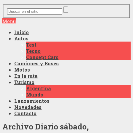
Menu
Inicio
Autos
Test
Tecno
Concept Cars
Camiones y Buses
Motos
En la ruta
Turismo
Argentina
Mundo
Lanzamientos
Novedades
Contacto
Archivo Diario
sábado,