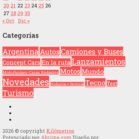
20
21
22
23
24
25
26
27
28
29
30
« Oct
Dic »
Categorías
Argentina
Camiones y Buses
Autos
Lanzamientos
Concept Cars
En la ruta
Motos
Mundo
Motorhomes-Casas Rodantes
Novedades
Tecno
Test
Productos y Servicios
Turismo
2026 © copyright
Kilómetros
Potenciado por
Abrime.com
Diseño por