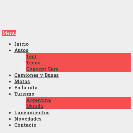
Menu
Inicio
Autos
Test
Tecno
Concept Cars
Camiones y Buses
Motos
En la ruta
Turismo
Argentina
Mundo
Lanzamientos
Novedades
Contacto