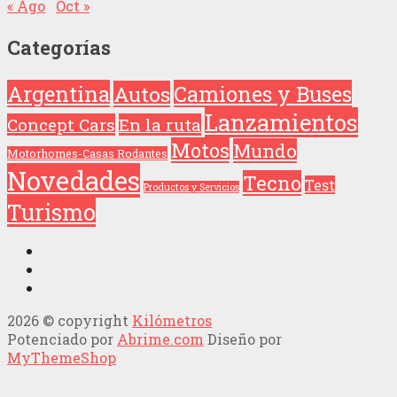
« Ago
Oct »
Categorías
Argentina
Camiones y Buses
Autos
Lanzamientos
Concept Cars
En la ruta
Motos
Mundo
Motorhomes-Casas Rodantes
Novedades
Tecno
Test
Productos y Servicios
Turismo
2026 © copyright
Kilómetros
Potenciado por
Abrime.com
Diseño por
MyThemeShop