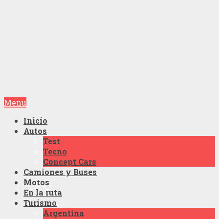
Menu
Inicio
Autos
Test
Tecno
Concept Cars
Camiones y Buses
Motos
En la ruta
Turismo
Argentina