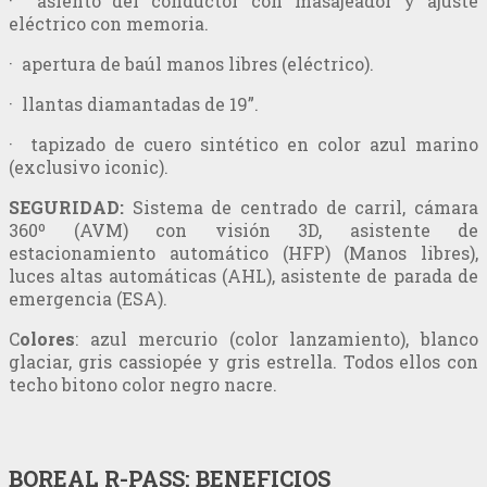
· asiento del conductor con masajeador y ajuste
eléctrico con memoria.
· apertura de baúl manos libres (eléctrico).
· llantas diamantadas de 19”.
· tapizado de cuero sintético en color azul marino
(exclusivo iconic).
SEGURIDAD:
Sistema de centrado de carril, cámara
360º (AVM) con visión 3D, asistente de
estacionamiento automático (HFP) (Manos libres),
luces altas automáticas (AHL), asistente de parada de
emergencia (ESA).
C
olores
: azul mercurio (color lanzamiento), blanco
glaciar, gris cassiopée y gris estrella. Todos ellos con
techo bitono color negro nacre.
BOREAL R-PASS: BENEFICIOS