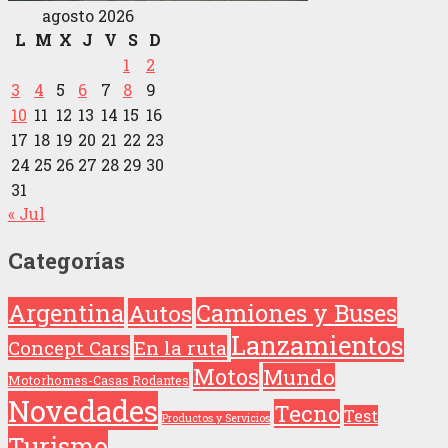
agosto 2026
L
M
X
J
V
S
D
1
2
3
4
5
6
7
8
9
10
11
12
13
14
15
16
17
18
19
20
21
22
23
24
25
26
27
28
29
30
31
« Jul
Categorías
Argentina
Camiones y Buses
Autos
Lanzamientos
Concept Cars
En la ruta
Motos
Mundo
Motorhomes-Casas Rodantes
Novedades
Tecno
Test
Productos y Servicios
Turismo