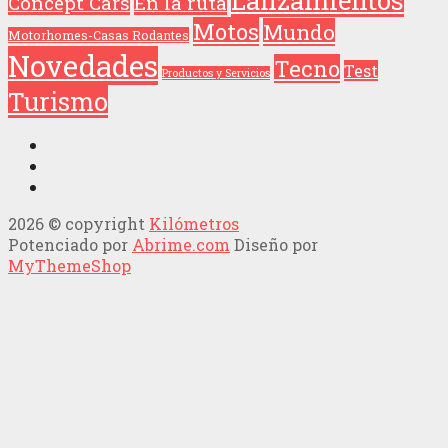
Concept Cars
En la ruta
Motos
Mundo
Motorhomes-Casas Rodantes
Novedades
Tecno
Test
Productos y Servicios
Turismo
2026 © copyright
Kilómetros
Potenciado por
Abrime.com
Diseño por
MyThemeShop