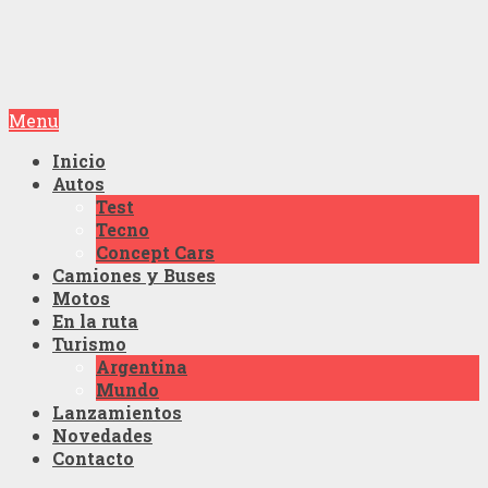
Menu
Inicio
Autos
Test
Tecno
Concept Cars
Camiones y Buses
Motos
En la ruta
Turismo
Argentina
Mundo
Lanzamientos
Novedades
Contacto