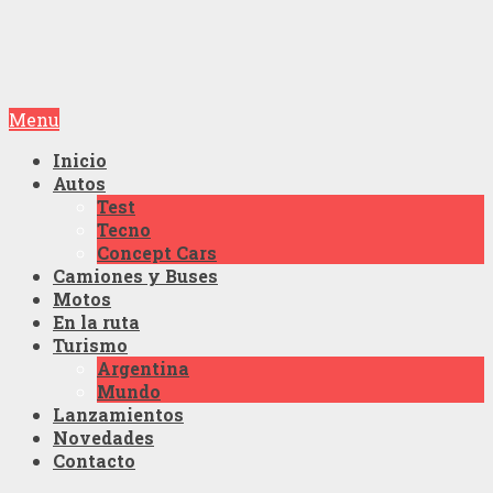
Menu
Inicio
Autos
Test
Tecno
Concept Cars
Camiones y Buses
Motos
En la ruta
Turismo
Argentina
Mundo
Lanzamientos
Novedades
Contacto