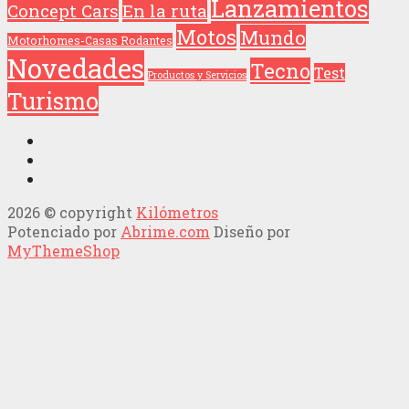
Lanzamientos
Concept Cars
En la ruta
Motos
Mundo
Motorhomes-Casas Rodantes
Novedades
Tecno
Test
Productos y Servicios
Turismo
2026 © copyright
Kilómetros
Potenciado por
Abrime.com
Diseño por
MyThemeShop